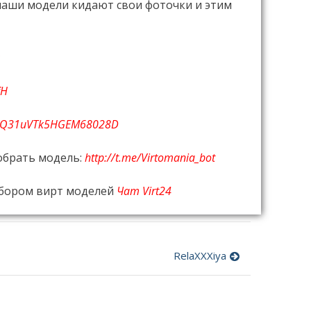
 наши модели кидают свои фоточки и этим
fH
DG3Q31uVTk5HGEM68028D
обрать модель:
http://t.me/Virtomania_bot
ыбором вирт моделей
Чат Virt24
RelaXXXiya