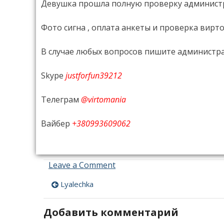
Девушка прошла полную проверку администр
Фото сигна , оплата анкеты и проверка вирто
В случае любых вопросов пишите администр
Skype
justforfun39212
Телеграм
@virtomania
Вайбер
+380993609062
Leave a Comment
on
Zazhigalka
Lyalechka
Навигация
по
Добавить комментарий